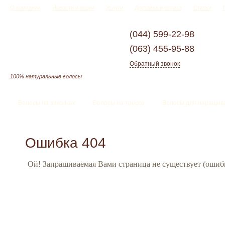
О компании
Новости и акции
Услуги
Доставка и оплата
Статьи
(044)
599-22-98
(063)
455-95-88
Обратный звонок
100% натуральные волосы
Волосы на заколках
Волосы на трессе
Волосы для наращив
Ошибка 404
Ой! Запрашиваемая Вами страница не существует (ошибк