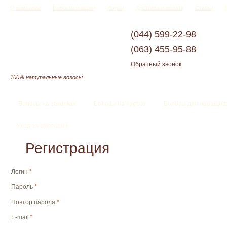
О компании
Новости и акции
Услуги
Доставка и оплата
Статьи
(044)
599-22-98
(063)
455-95-88
Обратный звонок
100% натуральные волосы
Волосы на заколках
Волосы на трессе
Волосы для наращив
Уход за волосами
Регистрация
Логин
*
Пароль
*
Повтор пароля
*
E-mail
*