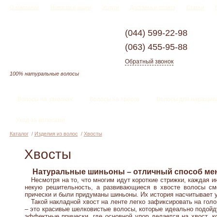
О компании
Новости и акции
Услуги
Доставка и оплата
Статьи
(044)
599-22-98
(063)
455-95-88
Обратный звонок
100% натуральные волосы
Волосы на заколках
Волосы на трессе
Волосы для наращив
Уход за волосами
Каталог
/
Изделия из волос
/
Хвосты
Хвосты
Натуральные шиньоны – отличный способ мен
Несмотря на то, что многим идут короткие стрижки, каждая и
некую решительность, а развивающиеся в хвосте волосы см
прически и были придуманы шиньоны. Их история насчитывает у
Такой накладной хвост на ленте легко зафиксировать на голов
– это красивые шелковистые волосы, которые идеально подойд
эффектные прически, где основной упор делается на хвост, к