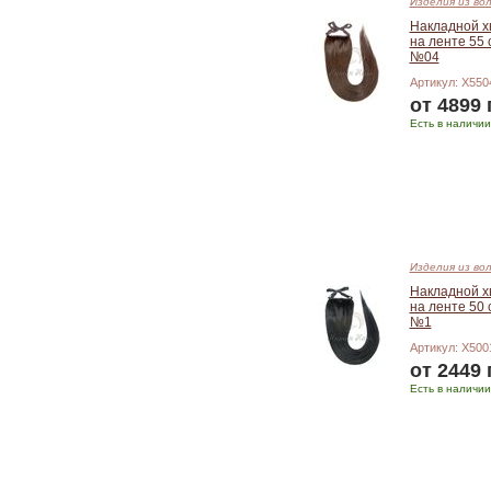
Изделия из во
Накладной х
на ленте 55 
№04
Артикул: X550
от 4899 
Есть в наличии
Подробнее
Изделия из во
Накладной х
на ленте 50 
№1
Артикул: X500
от 2449 
Есть в наличии
Подробнее