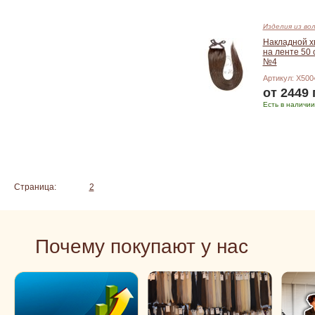
Изделия из во
Накладной х
на ленте 50 
№4
Артикул: X500
от 2449 
Есть в наличии
Подробнее
Страница:
1
2
Почему покупают у нас