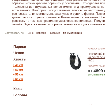
образом, можно красиво обрамить у основания. Это сделает при
Шиньоны из натуральных волос имеют ряд преимуществ по с
естественно. Во-вторых, искусственные волосы не настолько
расчесывать, их можно мыть шампунем и сушить феном. Поэтом
длины хвоста. Купить шиньон в Киеве можно в магазине Hum
расскажут о том, как правильно ухаживать за волосами. Получи
онлайн. Здесь же можно оформить заявку на покупку шиньона и
Сортировать по:
цене
новизне
названию
по умолчанию
Парики
Изделия из во
Челки
Накладной х
на ленте 55 
Хвосты
№01
+
40 см
Артикул: X550
+
50 см
от 4899 
+
55 cм
Есть в наличии
+
60 см
Подробнее
Косы
Головы