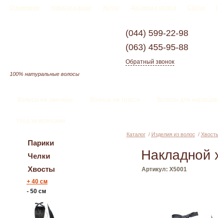
О компании
Новости и акции
Услуги
Доставка и оплата
Статьи
(044)
599-22-98
(063)
455-95-88
Обратный звонок
100% натуральные волосы
Волосы на заколках
Волосы на трессе
Волосы для наращив
Уход за волосами
Каталог
/
Изделия из волос
/
Хвост
Парики
Накладной 
Челки
Хвосты
Артикул: X5001
+
40 см
-
50 см