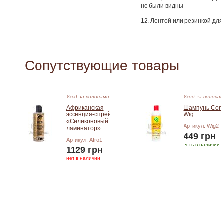
не были видны.
12. Лентой или резинкой дл
Сопутствующие товары
Уход за волосами
Уход за волоса
Африканская
Шампунь Cont
эссенция-спрей
Wig
«Силиконовый
Артикул: Wig2
ламинатор»
449 грн
Артикул: Afro1
есть в наличии
1129 грн
нет в наличии
Добавить в корзину
Добавить в корзину