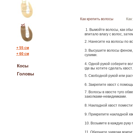
Как крепить волосы
Как
1. Вымойте волосы, как об
впитало влагу с волос, зате
2. Нанесите на волосы
по вс
+
55 cм
3. Высушите волосы феном, 
+
60 см
сухими.
4. Одной рукой соберите вол
Косы
где вы хотите сделать хвост.
Головы
5. Свободной рукой или расч
6. Закрепите хвост
с помощь
7. Волосы в хвосте туго обв
заколками-невидимками.
8. Накладной хвост поместит
9. Прикрепите накладной хв
10. Возьмите в каждую руку 
11. Оберните завязки вокру