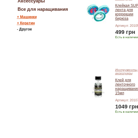
Аксессуары
Клейкая SU
Все для наращивания
лента для
коррекции
+
Машинки
бирюза
+
Кератин
Артикул: 2010
-
Другое
499 грн
Есть в наличии
Добавить в корзину
Инструменты,
аксессуары
Клей для
ленточного
наращивани
15мл
Артикул: 2010
1049 гр
Есть в наличии
Добавить в корзину