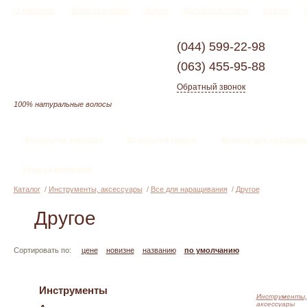
О компании
Новости и акции
Услуги
Доставка и оплата
Статьи
(044)
599-22-98
(063)
455-95-88
Обратный звонок
100% натуральные волосы
Волосы на заколках
Волосы на трессе
Волосы для наращив
Уход за волосами
Каталог
/
Инструменты, аксессуары
/
Все для наращивания
/
Другое
Другое
Сортировать по:
цене
новизне
названию
по умолчанию
Инструменты
Инструменты,
аксессуары