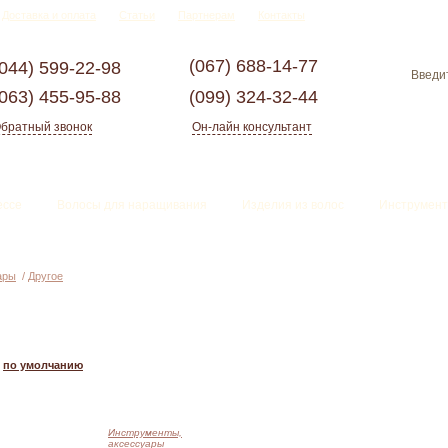
Доставка и оплата
Статьи
Партнерам
Контакты
(067)
688-14-77
(044)
599-22-98
(063)
455-95-88
(099)
324-32-44
братный звонок
Он-лайн консультант
ессе
Волосы для наращивания
Изделия из волос
Инструмент
ары
/
Другое
по умолчанию
Инструменты,
аксессуары