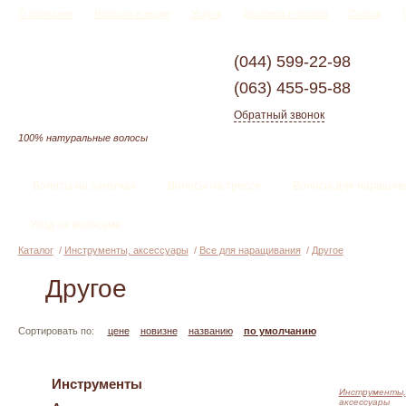
О компании
Новости и акции
Услуги
Доставка и оплата
Статьи
(044)
599-22-98
(063)
455-95-88
Обратный звонок
100% натуральные волосы
Волосы на заколках
Волосы на трессе
Волосы для наращив
Уход за волосами
Каталог
/
Инструменты, аксессуары
/
Все для наращивания
/
Другое
Другое
Сортировать по:
цене
новизне
названию
по умолчанию
Инструменты
Инструменты,
аксессуары