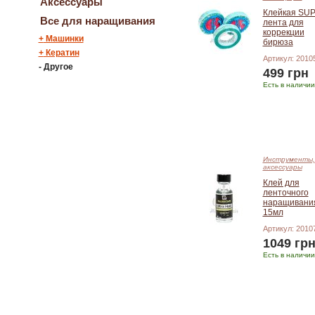
Аксессуары
Клейкая SU
Все для наращивания
лента для
коррекции
+
Машинки
бирюза
+
Кератин
Артикул: 2010
-
Другое
499 грн
Есть в наличии
Добавить в корзину
Инструменты,
аксессуары
Клей для
ленточного
наращивани
15мл
Артикул: 2010
1049 гр
Есть в наличии
Добавить в корзину