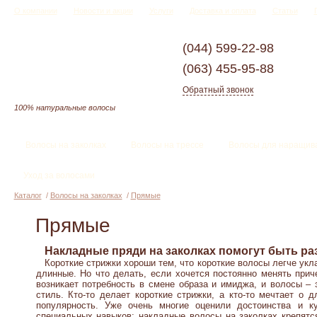
О компании
Новости и акции
Услуги
Доставка и оплата
Статьи
(044)
599-22-98
(063)
455-95-88
Обратный звонок
100% натуральные волосы
Волосы на заколках
Волосы на трессе
Волосы для наращив
Уход за волосами
Каталог
/
Волосы на заколках
/
Прямые
Прямые
Накладные пряди на заколках помогут быть ра
Короткие стрижки хороши тем, что короткие волосы легче укла
длинные. Но что делать, если хочется постоянно менять прич
возникает потребность в смене образа и имиджа, и волосы – 
стиль. Кто-то делает короткие стрижки, а кто-то мечтает о
популярность.
Уже очень многие оценили достоинства и к
специальных навыков: накладные волосы на заколках крепятся