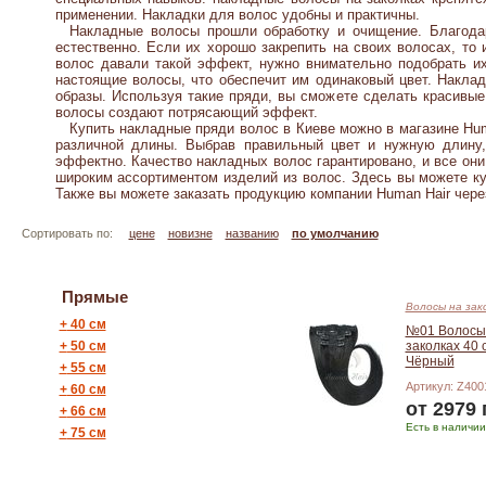
применении. Накладки для волос удобны и практичны.
Накладные волосы прошли обработку и очищение. Благодаря
естественно. Если их хорошо закрепить на своих волосах, то
волос давали такой эффект, нужно внимательно подобрать их 
настоящие волосы, что обеспечит им одинаковый цвет.
Наклад
образы. Используя такие пряди, вы сможете сделать красивы
волосы создают потрясающий эффект.
Купить накладные пряди волос в Киеве можно в магазине Hum
различной длины. Выбрав правильный цвет и нужную длину
эффектно. Качество накладных волос гарантировано, и все он
широким ассортиментом изделий из волос. Здесь вы можете ку
Также вы можете заказать продукцию компании Human Hair чере
Сортировать по:
цене
новизне
названию
по умолчанию
Прямые
Волосы на зак
+
40 см
№01 Волосы
+
50 см
заколках 40 
Чёрный
+
55 см
Артикул: Z400
+
60 см
от 2979 
+
66 см
Есть в наличии
+
75 см
Подробнее