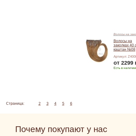
Подробнее
Волосы на зак
Волосы на
заколках 40 
каштан №08
Артикул: Z400
от 2299 
Есть в наличии
Подробнее
Страница:
1
2
3
4
5
6
Почему покупают у нас