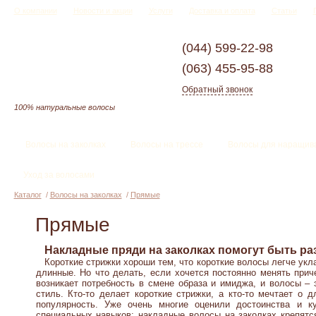
О компании
Новости и акции
Услуги
Доставка и оплата
Статьи
(044)
599-22-98
(063)
455-95-88
Обратный звонок
100% натуральные волосы
Волосы на заколках
Волосы на трессе
Волосы для наращив
Уход за волосами
Каталог
/
Волосы на заколках
/
Прямые
Прямые
Накладные пряди на заколках помогут быть ра
Короткие стрижки хороши тем, что короткие волосы легче укла
длинные. Но что делать, если хочется постоянно менять прич
возникает потребность в смене образа и имиджа, и волосы – 
стиль. Кто-то делает короткие стрижки, а кто-то мечтает о
популярность.
Уже очень многие оценили достоинства и к
специальных навыков: накладные волосы на заколках крепятся