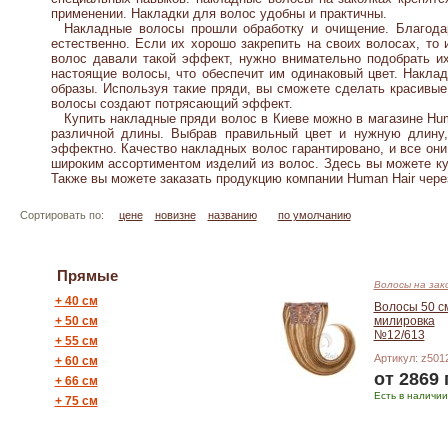
применении. Накладки для волос удобны и практичны.
Накладные волосы прошли обработку и очищение. Благодаря
естественно. Если их хорошо закрепить на своих волосах, то
волос давали такой эффект, нужно внимательно подобрать их 
настоящие волосы, что обеспечит им одинаковый цвет.
Наклад
образы. Используя такие пряди, вы сможете сделать красивы
волосы создают потрясающий эффект.
Купить накладные пряди волос в Киеве можно в магазине Hum
различной длины. Выбрав правильный цвет и нужную длину
эффектно. Качество накладных волос гарантировано, и все он
широким ассортиментом изделий из волос. Здесь вы можете ку
Также вы можете заказать продукцию компании Human Hair чере
Сортировать по:
цене
новизне
названию
по умолчанию
Прямые
Волосы на зак
+
40 см
Волосы 50 с
+
50 см
милировка
№12/613
+
55 см
Артикул: z501
+
60 см
от 2869 
+
66 см
Есть в наличии
+
75 см
Подробнее