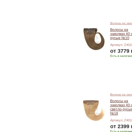
Волосы на зак
Волосы на
заколках 40 
русые №10
Артикул: Z401
от 3779 
Есть в наличии
Подробнее
Волосы на зак
Волосы на
заколках 40 
светло-русы
№18
Артикул: Z401
от 2399 
Есть в наличии