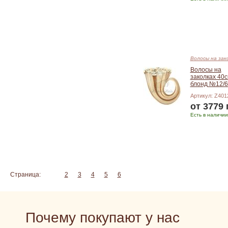
Подробнее
Волосы на зак
Волосы на
заколках 40
блонд №12/6
Артикул: Z401
от 3779 
Есть в наличии
Подробнее
Страница:
1
2
3
4
5
6
Почему покупают у нас