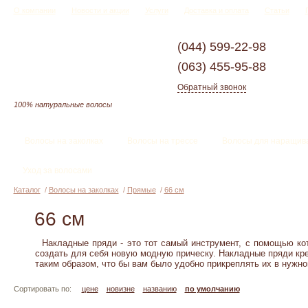
О компании
Новости и акции
Услуги
Доставка и оплата
Статьи
(044)
599-22-98
(063)
455-95-88
Обратный звонок
100% натуральные волосы
Волосы на заколках
Волосы на трессе
Волосы для наращив
Уход за волосами
Каталог
/
Волосы на заколках
/
Прямые
/
66 см
66 см
Накладные пряди - это тот самый инструмент, с помощью кот
создать для себя новую модную прическу. Накладные пряди кр
таким образом, что бы вам было удобно прикреплять их в нужном
Сортировать по:
цене
новизне
названию
по умолчанию