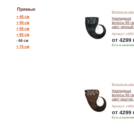
Прямые
Волосы на зак
+
40 см
Накладные
+
50 см
волосы 66 с
цвет черный
+
55 см
Артикул: z660
+
60 см
от 4299 
-
66 см
Есть в наличии
+
75 см
Подробнее
Волосы на зак
Накладные
волосы 66 с
цвет каштан
Артикул: z660
от 4299 
Есть в наличии
Подробнее