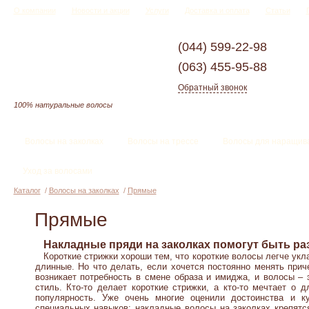
О компании
Новости и акции
Услуги
Доставка и оплата
Статьи
(044)
599-22-98
(063)
455-95-88
Обратный звонок
100% натуральные волосы
Волосы на заколках
Волосы на трессе
Волосы для наращив
Уход за волосами
Каталог
/
Волосы на заколках
/
Прямые
Прямые
Накладные пряди на заколках помогут быть ра
Короткие стрижки хороши тем, что короткие волосы легче укла
длинные. Но что делать, если хочется постоянно менять прич
возникает потребность в смене образа и имиджа, и волосы – 
стиль. Кто-то делает короткие стрижки, а кто-то мечтает о
популярность.
Уже очень многие оценили достоинства и к
специальных навыков: накладные волосы на заколках крепятся