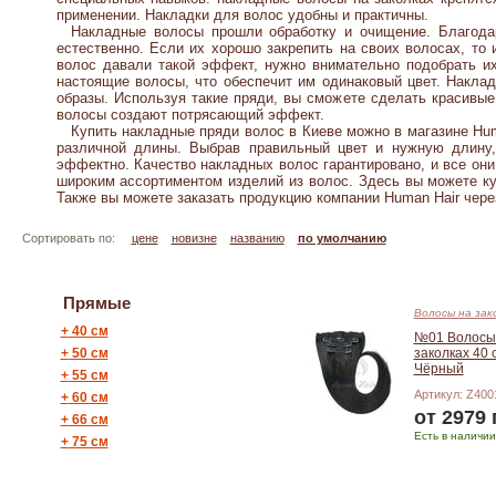
применении. Накладки для волос удобны и практичны.
Накладные волосы прошли обработку и очищение. Благодаря
естественно. Если их хорошо закрепить на своих волосах, то
волос давали такой эффект, нужно внимательно подобрать их 
настоящие волосы, что обеспечит им одинаковый цвет.
Наклад
образы. Используя такие пряди, вы сможете сделать красивы
волосы создают потрясающий эффект.
Купить накладные пряди волос в Киеве можно в магазине Hum
различной длины. Выбрав правильный цвет и нужную длину
эффектно. Качество накладных волос гарантировано, и все он
широким ассортиментом изделий из волос. Здесь вы можете ку
Также вы можете заказать продукцию компании Human Hair чере
Сортировать по:
цене
новизне
названию
по умолчанию
Прямые
Волосы на зак
+
40 см
№01 Волосы
+
50 см
заколках 40 
Чёрный
+
55 см
Артикул: Z400
+
60 см
от 2979 
+
66 см
Есть в наличии
+
75 см
Подробнее