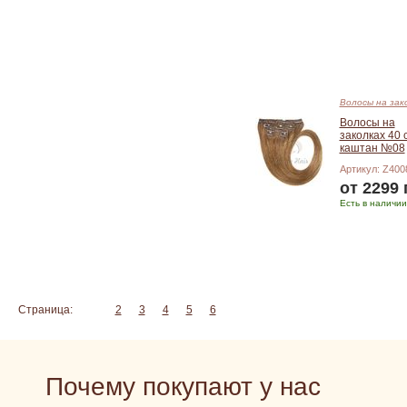
Подробнее
Волосы на зак
Волосы на
заколках 40 
каштан №08
Артикул: Z400
от 2299 
Есть в наличии
Подробнее
Страница:
1
2
3
4
5
6
Почему покупают у нас