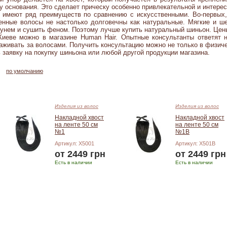
у основания. Это сделает прическу особенно привлекательной и интерес
имеют ряд преимуществ по сравнению с искусственными. Во-первых,
венные волосы не настолько долговечны как натуральные. Мягкие и ш
унем и сушить феном. Поэтому лучше купить натуральный шиньон. Цены
Киеве можно в магазине Human Hair. Опытные консультанты ответят
хаживать за волосами. Получить консультацию можно не только в физиче
заявку на покупку шиньона или любой другой продукции магазина.
по умолчанию
Изделия из волос
Изделия из волос
Накладной хвост
Накладной хвост
на ленте 50 см
на ленте 50 см
№1
№1В
Артикул: X5001
Артикул: X501В
от 2449 грн
от 2449 грн
Есть в наличии
Есть в наличии
Подробнее
Подробнее