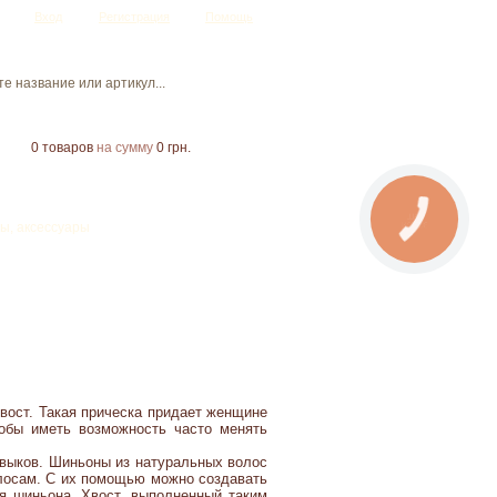
Вход
Регистрация
Помощь
0
товаров
на сумму
0 грн.
CALL
ы, аксессуары
BUTTON
хвост. Такая прическа придает женщине
обы иметь возможность часто менять
авыков. Шиньоны из натуральных волос
олосам. С их помощью можно создавать
ия шиньона. Хвост, выполненный таким