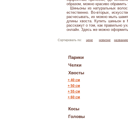
образом, можно красиво обрамить 
Шиньоны из натуральных волос 
естественно. Во-вторых, искусст
расчесывать, их можно мыть шамп
длины хвоста. Купить шиньон в 
расскажут о том, как правильно у
онлайн. Здесь же можно оформить 
Сортировать по:
цене
новизне
названию
Парики
Челки
Хвосты
+
40 см
+
50 см
+
55 cм
+
60 см
Косы
Головы