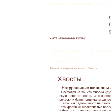
О компании
Новости и акции
Услуги
О
100% натуральные волосы
Волосы на заколках
Волосы на тр
Уход за волосами
Каталог
/
Изделия из волос
/
Хвосты
Хвосты
Натуральные шиньоны – 
Несмотря на то, что многим идут
некую решительность, а развив
прически и были придуманы шиньон
Такой накладной хвост на ленте л
– это красивые шелковистые воло
эффектные прически, где основно