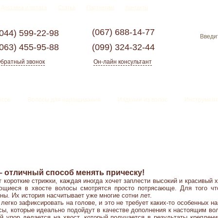
Доставка и оплата
Статьи
Партнерам
Контакты
(067)
688-14-77
(044)
599-22-98
(063)
455-95-88
(099)
324-32-44
братный звонок
Он-лайн консультант
ессе
Волосы для наращивания
Изделия из волос
Инструмент
отличный способ менять прическу!
 короткие стрижки, каждая иногда хочет заплести высокий и красивый 
ающиеся в хвосте волосы смотрятся просто потрясающе.
Для того чт
ы. Их история насчитывает уже многие сотни лет.
егко зафиксировать на голове, и это не требует каких-то особенных н
сы, которые идеально подойдут в качестве дополнения к настоящим в
й упор делается на хвост, который получается в результаты креплен