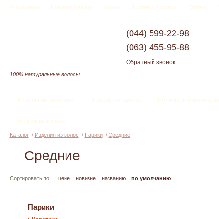
О компании
Новости и акции
Услуги
Доставка и оплата
Статьи
(044)
599-22-98
(063)
455-95-88
Обратный звонок
100% натуральные волосы
Волосы на заколках
Волосы на трессе
Волосы для наращив
Уход за волосами
Каталог
/
Изделия из волос
/
Парики
/
Средние
Средние
Сортировать по:
цене
новизне
названию
по умолчанию
Парики