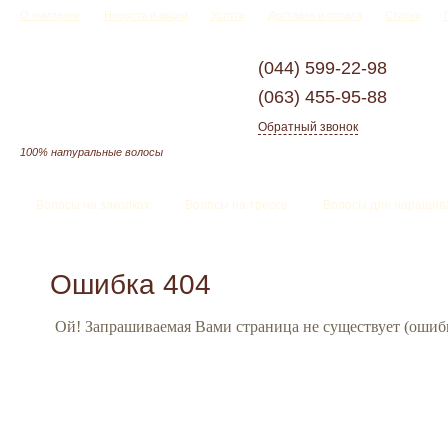
О компании
Новости и акции
Услуги
Доставка и оплата
Статьи
(044)
599-22-98
(063)
455-95-88
Обратный звонок
100% натуральные волосы
Волосы на заколках
Волосы на трессе
Волосы для наращив
Ошибка 404
Ой! Запрашиваемая Вами страница не существует (ошибк