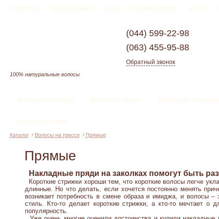
О компании
Новости и акции
Услуги
Доставка и оплата
Статьи
(044)
599-22-98
(063)
455-95-88
Обратный звонок
100% натуральные волосы
Волосы на заколках
Волосы на трессе
Волосы для наращив
Уход за волосами
Каталог
/
Волосы на трессе
/
Прямые
Прямые
Накладные пряди на заколках помогут быть ра
Короткие стрижки хороши тем, что короткие волосы легче укла
длинные. Но что делать, если хочется постоянно менять прич
возникает потребность в смене образа и имиджа, и волосы – 
стиль. Кто-то делает короткие стрижки, а кто-то мечтает о
популярность.
Уже очень многие оценили достоинства и купили накладные п