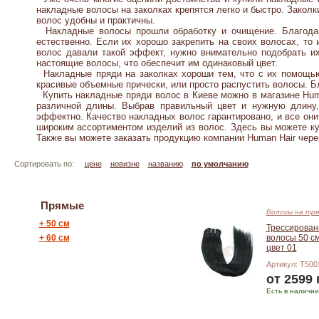
накладные волосы на заколках крепятся легко и быстро. Закол
волос удобны и практичны.
Накладные волосы прошли обработку и очищение. Благодаря
естественно. Если их хорошо закрепить на своих волосах, то
волос давали такой эффект, нужно внимательно подобрать их 
настоящие волосы, что обеспечит им одинаковый цвет.
Накладные пряди на заколках хороши тем, что с их помощью
красивые объемные прически, или просто распустить волосы.
Купить накладные пряди волос в Киеве можно в магазине Hum
различной длины. Выбрав правильный цвет и нужную длину
эффектно. Качество накладных волос гарантировано, и все он
широким ассортиментом изделий из волос. Здесь вы можете ку
Также вы можете заказать продукцию компании Human Hair чере
Сортировать по:
цене
новизне
названию
по умолчанию
Прямые
Волосы на тре
+
50 см
Трессирова
+
60 см
волосы 50 с
цвет 01
Артикул: T500
от 2599 
Есть в наличии