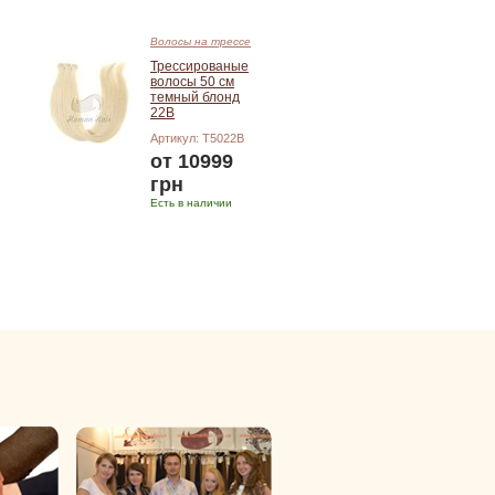
Волосы на трессе
Трессированые
волосы 50 см
темный блонд
22B
Артикул: T5022B
от 10999
грн
Есть в наличии
Подробнее