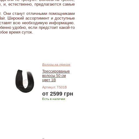
, и, естественно, предлагаются самые
т. Они станут отличными помощниками
air. Широкий ассортимент и доступные
доставят всю необходимую информацию.
бенно удобно, если предстоит какой-то
юбое время суток.
Волосы на трессе
Трессированые
волосы 50 см
цвет 1В
Артикул: T501В
от 2599 грн
Есть в наличии
Подробнее