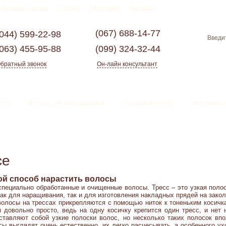
Доставка и оплата
Статьи
Партнерам
Контакты
(067)
688-14-77
(044)
599-22-98
(063)
455-95-88
(099)
324-32-44
братный звонок
Он-лайн консультант
ессе
Волосы для наращивания
Изделия из волос
Инструмент
се
ой способ нарастить волосы
ециально обработанные и очищенные волосы. Тресс – это узкая полос
ак для наращивания, так и для изготовления накладных прядей на закол
лосы на трессах прикрепляются с помощью ниток к тоненьким косичка
довольно просто, ведь на одну косичку крепится один тресс, и нет 
ставляют собой узкие полоски волос, но несколько таких полосок вп
ы выглядят очень естественно, их легко расчесывать, а особенного ух