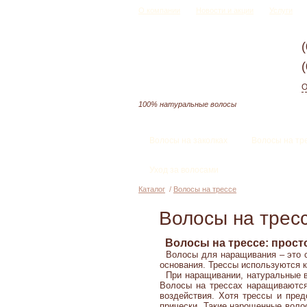
О компании
Новости и акции
Услуги
О
100% натуральные волосы
Волосы на заколках
Волосы на тр
Уход за волосами
Каталог
/
Волосы на трессе
Волосы на трес
Волосы на трессе: прост
Волосы для наращивания – это сп
основания. Трессы используются к
При наращивании, натуральные во
Волосы на трессах наращиваются 
воздействия. Хотя трессы и пред
прически. Такие нарощенные волос