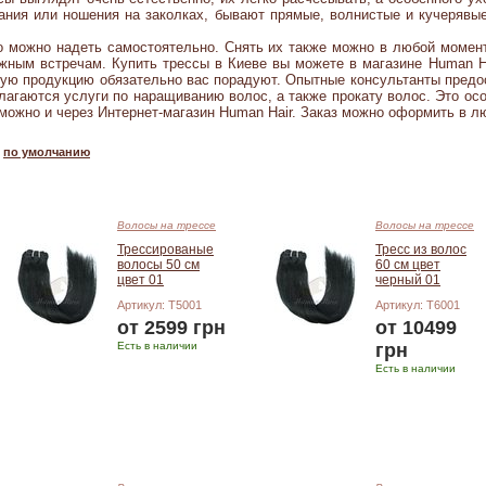
ания или ношения на заколках, бывают прямые, волнистые и кучерявые
о можно надеть самостоятельно. Снять их также можно в любой момен
ажным встречам.
Купить трессы в Киеве вы можете в магазине Human H
угую продукцию обязательно вас порадуют. Опытные консультанты пре
лагаются услуги по наращиванию волос, а также прокату волос. Это осо
можно и через Интернет-магазин Human Hair. Заказ можно оформить в л
по умолчанию
Волосы на трессе
Волосы на трессе
Трессированые
Тресс из волос
волосы 50 см
60 см цвет
цвет 01
черный 01
Артикул: T5001
Артикул: T6001
от 2599 грн
от 10499
Есть в наличии
грн
Есть в наличии
Подробнее
Подробнее