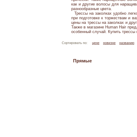
как и другие волосы для наращив
разнообразные цвета.
Трессы на заколках удобно легк
при подготовке к торжествам и в
цены на трессы на заколках и др
Также в магазине Human Hair пред
особенный случай.
Купить трессы 
Сортировать по:
цене
новизне
названию
Прямые