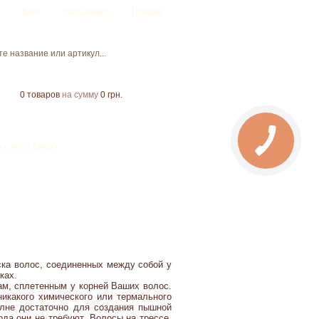
Вход
Регистрация
Помощь
0
товаров
на сумму
0 грн.
ы, аксессуары
ка волос, соединенных между собой у
ках.
м, сплетенным у корней Ваших волос.
никакого химического или термального
олне достаточно для создания пышной
ода они не требуют. Волосы на трессе,