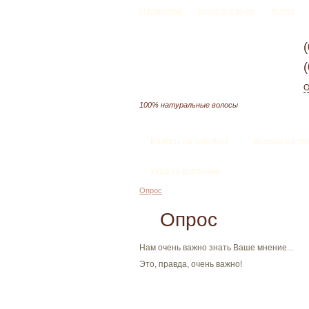
О компании
Новости и акции
Услуги
О
100% натуральные волосы
Волосы на заколках
Волосы на тр
Уход за волосами
Опрос
Опрос
Нам очень важно знать Ваше мнение...
Это, правда, очень важно!