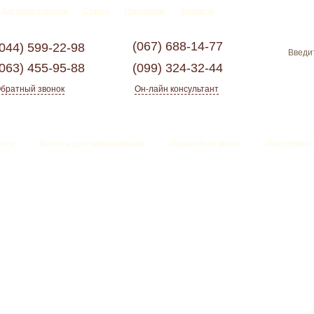
Доставка и оплата
Статьи
Партнерам
Контакты
(067)
688-14-77
(044)
599-22-98
(063)
455-95-88
(099)
324-32-44
братный звонок
Он-лайн консультант
ессе
Волосы для наращивания
Изделия из волос
Инструмент