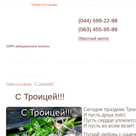
О компании
Новости и акции
Услуги
Доставка и оплата
Статьи
(044)
599-22-98
(063)
455-95-88
Обратный звонок
100% натуральные волосы
Волосы на заколках
Волосы на трессе
Волосы для наращив
Уход за волосами
Новости и акции
/
С Троицей!!!
С Троицей!!!
Сегодня праздник Тро
И пусть душа поёт,
Пусть сердце упокоитс
И пусть во всем везет!
Пускай любовь с наде