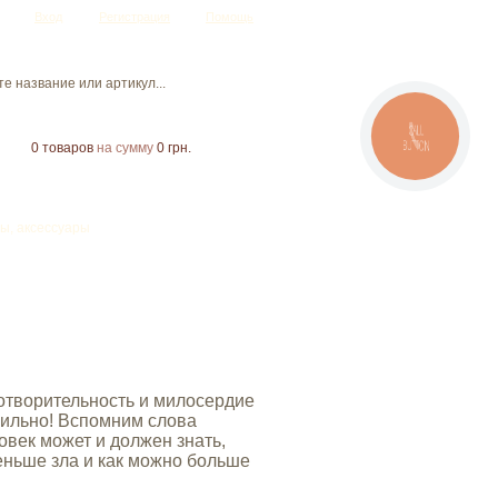
Вход
Регистрация
Помощь
CALL
BUTTON
0
товаров
на сумму
0 грн.
ы, аксессуары
отворительность и милосердие
авильно! Вспомним слова
ловек может и должен знать,
меньше зла и как можно больше