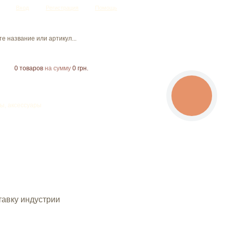
Вход
Регистрация
Помощь
0
товаров
на сумму
0 грн.
CALL
BUTTON
ы, аксессуары
тавку индустрии