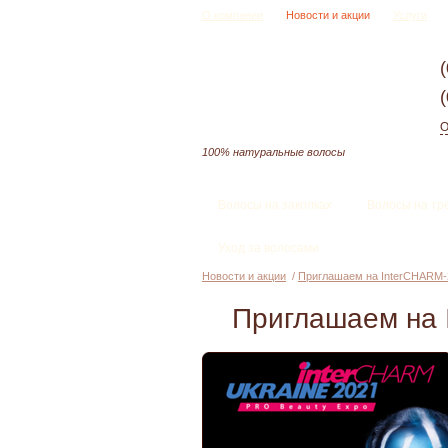
О компании
Новости и акции
Услуги
О
100% натуральные волосы
Волосы на заколках
Волосы на тр
Уход за волосами
Новости и акции
/
Приглашаем на InterCHARM-
Приглашаем на 