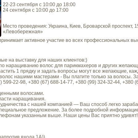
22-23 сентября с 10:00 до 18:00
24 сентября с 10:00 до 17:00
Место проведения: Украина, Киев, Броварской проспект, 
«Левобережная»
принимает активное участие во всех профессиональных выс
 на выставку для наших клиентов:)
 наращиванию волос для парикмахеров и других желающих
астить 1 прядку и задать вопросы могут все желающие, каж
ос нашими мастерами - Вы платите только за волосы. З
599-22-98, +380 (67) 688-14-77, +380 (99) 324-32-44, +380 (
енными волосами.
асти наращивания.
ичества с нашей компанией ― Ваш способ легко зарабат
пециальное предложение. За более подробной информаци
телефонам указанным выше. Наши цены Вас приятно удивят!
напротив входа 1А))