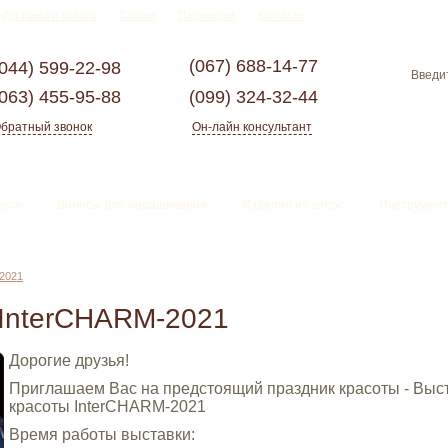
Доставка и оплата
Статьи
Партнерам
Контакты
(067)
688-14-77
(044)
599-22-98
(063)
455-95-88
(099)
324-32-44
братный звонок
Он-лайн консультант
ессе
Волосы для наращивания
Изделия из волос
Инструмент
2021
InterCHARM-2021
Дорогие друзья!
Приглашаем Вас на предстоящий праздник красоты - Выс
красоты InterCHARM-2021
Время работы выставки: