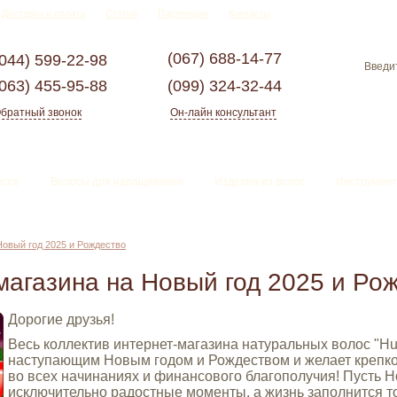
Доставка и оплата
Статьи
Партнерам
Контакты
(067)
688-14-77
(044)
599-22-98
(063)
455-95-88
(099)
324-32-44
братный звонок
Он-лайн консультант
ессе
Волосы для наращивания
Изделия из волос
Инструмент
Новый год 2025 и Рождество
магазина на Новый год 2025 и Ро
Дорогие друзья!
Весь коллектив интернет-магазина натуральных волос "Hu
наступающим Новым годом и Рождеством и желает крепког
во всех начинаниях и финансового благополучия! Пусть 
исключительно радостные моменты, а жизнь заполнится т