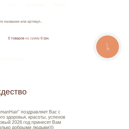
Вход
Регистрация
Помощь
0
товаров
на сумму
0 грн.
CALL
BUTTON
ы, аксессуары
ждество
manHair" поздравляет Вас с
о здоровья, красоты, успехов
Новый 2026 год принесет Вам
олько добрыми людьми)))