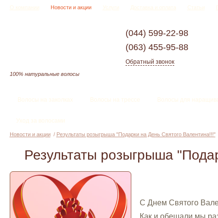
О компании
Новости и акции
Услуги
Доставка и оплата
Статьи
(044)
599-22-98
(063)
455-95-88
Обратный звонок
100% натуральные волосы
Волосы на заколках
Волосы на трессе
Волосы для наращив
Уход за волосами
Новости и акции
/
Результаты розыгрыша "Подарки на День Святого Валентина!!!"
Результаты розыгрыша "Подар
С Днем Святого Вален
Как и обещали мы раз