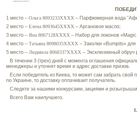
ПОБЕДИ
1 место –
Ольга 8093233ХХХХ
– Парфюмерная вода "Аффек
2 место –
Елена 8093645ХХХХ
– Аргановое масло;
3 место –
Яна 8067128ХХХХ
– Набор для локонов «Magic
4 место –
Татьяна 8098035ХХХХ
– Заколки «Bumpits» для
5 место –
Людмила 8068337ХХХХ
– Эксклюзивный обруч 
В течении 3 (трех) дней с момента оглашения официал
менеджеры и уточнят время и адрес доставки призов.
Если победитель из Киева, то может сам забрать свой 
по Украине, то доставку оплачивает получатель.
Следите за нашими конкурсами, акциями и розыгрышам
Всего Вам наилучшего.
К