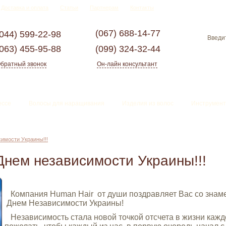
Доставка и оплата
Статьи
Партнерам
Контакты
(067)
688-14-77
(044)
599-22-98
(063)
455-95-88
(099)
324-32-44
братный звонок
Он-лайн консультант
ессе
Волосы для наращивания
Изделия из волос
Инструмент
имости Украины!!!
Днем независимости Украины!!!
Компания Human Hair от души поздравляет Вас со знам
Днем Независимости Украины!
Независимость стала новой точкой отсчета в жизни каждо