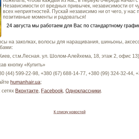
пожелать, чтобы каждый из нас, в первую очередь начал 
Независимости от вредных привычек, независимости от ч
всех неприятностей. Пускай независимо ни от чего, у нас 
позитивные моменты и радоваться!
24 августа мы работаем для Вас по стандартному графику
ы на заколках, волосы для наращивания, шиньоны, аксесс
бами:
иев, ст.м.Лесная. ул. Шолом-Алейхема, 18, этаж 2, офис 13)
ав кнопку «Купить»
44) 599-22-98, +380 (67) 688-14-77, +380 (99) 324-32-44, +
айте
humanhair.ua
;
 сетях
Вконтакте
,
Facebook
,
Одноклассники
.
К списку новостей