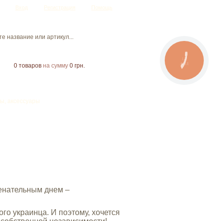
Вход
Регистрация
Помощь
CALL
BUTTON
0
товаров
на сумму
0 грн.
ы, аксессуары
енательным днем –
го украинца. И поэтому, хочется