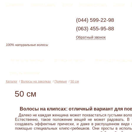
О компании
Новости и акции
Услуги
Доставка и оплата
Статьи
(044)
599-22-98
(063)
455-95-88
Обратный звонок
100% натуральные волосы
Волосы на заколках
Волосы на трессе
Волосы для наращив
Уход за волосами
Каталог
/
Волосы на заколках
/
Прямые
/
50 см
50 см
Волосы на клипсах: отличный вариант для по
Далеко не каждая женщина может похвастаться густыми волос
Естественно, такое положение вещей не может радовать. В
создавать эффектные прически, и даже в распущенном виде 
помощью специальных клипс-гребешков. Они просты в использ