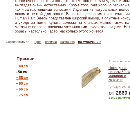
также очень просто, и сделать это можно в любой удобный мом
выглядят очень естественно. Кроме того, они хорошо расчесы
как и за настоящими волосами. Изделия из натуральных воло
лаком и пенкой для волос.
В настоящее время такие изделия
Human Hair. Здесь представлен широкий выбор, а опытные конс
и уходе за ними. Купить волосы на клипсах можно также на
магазине волосы, оценены уже многими покупательницами. Нат
образы настолько часто, насколько этого хочется.
Сортировать по:
цене
новизне
названию
по умолчанию
Прямые
Волосы на зак
+
40 см
Накладные
-
50 см
волосы 50 с
милировка
+
55 см
№18/613
+
60 см
Артикул: z501
+
66 см
от 2869 
+
75 см
Есть в наличии
Подробнее