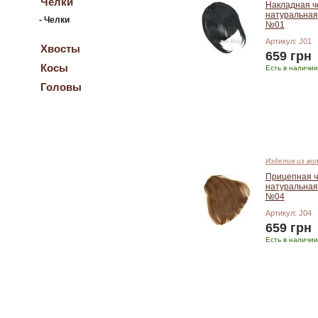
Челки
Накладная ч
натуральная
-
Челки
№01
Артикул: J01
Хвосты
659 грн
Косы
Есть в наличии
Головы
Добавить в корзину
Изделия из во
Прицепная ч
натуральная
№04
Артикул: J04
659 грн
Есть в наличии
Добавить в корзину