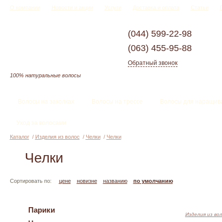
О компании
Новости и акции
Услуги
Доставка и оплата
Статьи
(044)
599-22-98
(063)
455-95-88
Обратный звонок
100% натуральные волосы
Волосы на заколках
Волосы на трессе
Волосы для наращив
Уход за волосами
Каталог
/
Изделия из волос
/
Челки
/
Челки
Челки
Сортировать по:
цене
новизне
названию
по умолчанию
Парики
Изделия из во