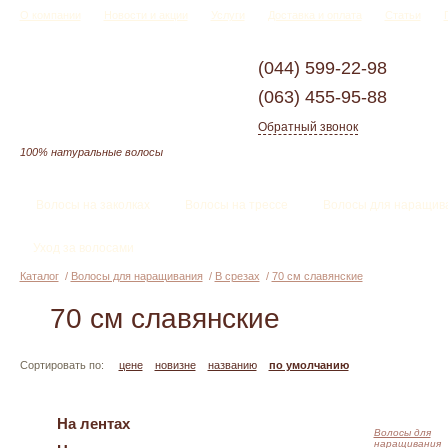
О компании
Новости и акции
Услуги
Доставка и оплата
Статьи
(044)
599-22-98
(063)
455-95-88
Обратный звонок
100% натуральные волосы
Волосы на заколках
Волосы на трессе
Волосы для наращив
Уход за волосами
Каталог
/
Волосы для наращивания
/
В срезах
/
70 см славянские
70 см славянские
Сортировать по:
цене
новизне
названию
по умолчанию
На лентах
Волосы для
наращивания