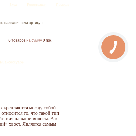
Вход
Регистрация
Помощь
0
товаров
на сумму
0 грн.
ы, аксессуары
 закрепляются между собой
относится то, что такой тип
йствия на ваши волосы. А к
кий» хвост. Является самым