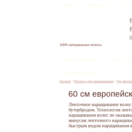
О компании
Новости и акции
Услуги
О
100% натуральные волосы
Волосы на заколках
Волосы на тр
Уход за волосами
Каталог
/
Волосы для наращивания
/
На лента
60 см европейс
Ленточное наращивание волос 
бутербродом. Технология лент
наращивания волос не оказыва
минусам ленточного наращивани
быстрым видом наращивания в