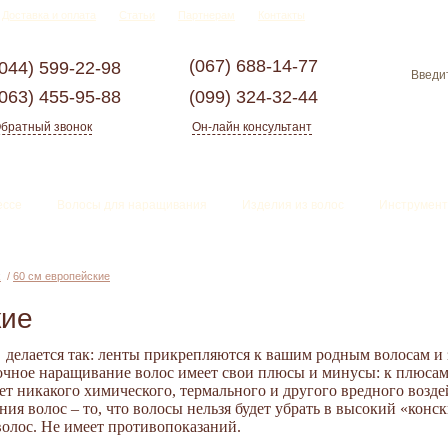
Доставка и оплата
Статьи
Партнерам
Контакты
(067)
688-14-77
(044)
599-22-98
(063)
455-95-88
(099)
324-32-44
братный звонок
Он-лайн консультант
ессе
Волосы для наращивания
Изделия из волос
Инструмент
х
/
60 см европейские
кие
делается так: ленты прикрепляются к вашим родным волосам и
очное наращивание волос имеет свои плюсы и минусы: к плюсам 
ет никакого химического, термального и другого вредного возде
я волос – то, что волосы нельзя будет убрать в высокий «конс
олос. Не имеет противопоказаний.