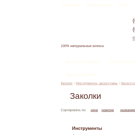
О компании
Новости и акции
Услуги
О
100% натуральные волосы
Волосы на заколках
Волосы на тр
Уход за волосами
Каталог
/
Инструменты, аксессуары
/
Аксессу
Заколки
Сортировать по:
цене
новизне
названию
Инструменты