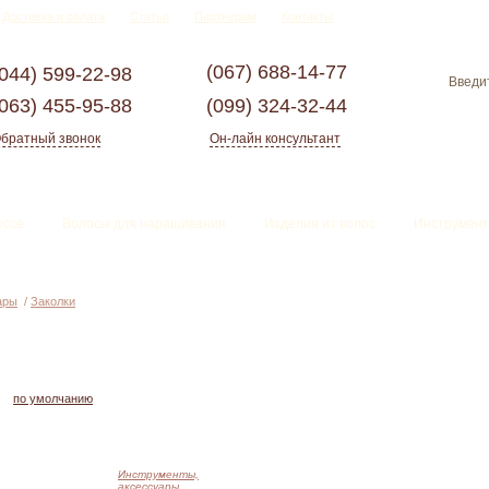
Доставка и оплата
Статьи
Партнерам
Контакты
(067)
688-14-77
(044)
599-22-98
(063)
455-95-88
(099)
324-32-44
братный звонок
Он-лайн консультант
ессе
Волосы для наращивания
Изделия из волос
Инструмент
ары
/
Заколки
по умолчанию
Инструменты,
аксессуары