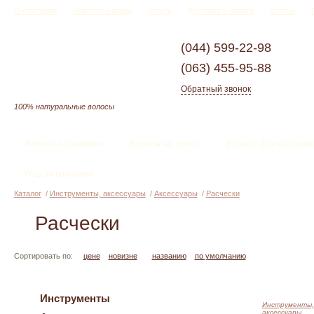
О компании
Новости и акции
Услуги
Доставка и оплата
Статьи
(044)
599-22-98
(063)
455-95-88
Обратный звонок
100% натуральные волосы
Волосы на заколках
Волосы на трессе
Волосы для наращив
Уход за волосами
Каталог
/
Инструменты, аксессуары
/
Аксессуары
/
Расчески
Расчески
Сортировать по:
цене
новизне
названию
по умолчанию
Инструменты
Инструменты,
аксессуары