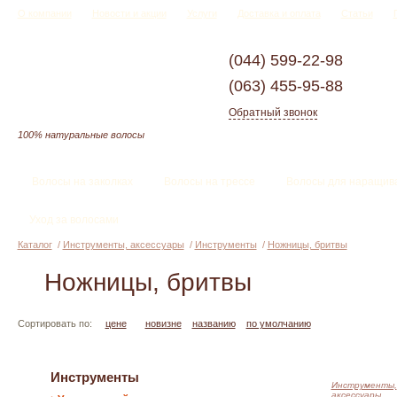
О компании
Новости и акции
Услуги
Доставка и оплата
Статьи
(044)
599-22-98
(063)
455-95-88
Обратный звонок
100% натуральные волосы
Волосы на заколках
Волосы на трессе
Волосы для наращив
Уход за волосами
Каталог
/
Инструменты, аксессуары
/
Инструменты
/
Ножницы, бритвы
Ножницы, бритвы
Сортировать по:
цене
новизне
названию
по умолчанию
Инструменты
Инструменты,
аксессуары