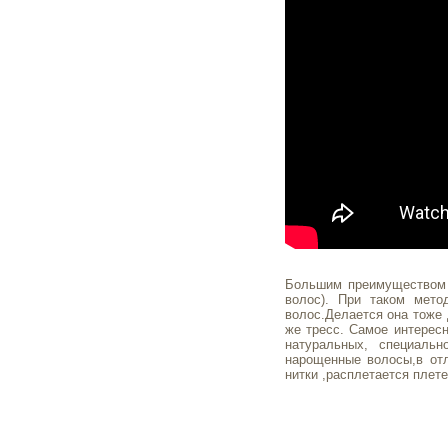
Большим преимуществом э
волос). При таком мето
волос.Делается она тоже 
же тресс. Самое интересн
натуральных, специальн
нарощенные волосы,в отл
нитки ,расплетается плете