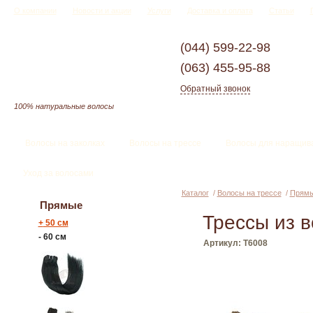
О компании
Новости и акции
Услуги
Доставка и оплата
Статьи
(044)
599-22-98
(063)
455-95-88
Обратный звонок
100% натуральные волосы
Волосы на заколках
Волосы на трессе
Волосы для наращив
Уход за волосами
Каталог
/
Волосы на трессе
/
Прям
Прямые
Трессы из в
+
50 см
-
60 см
Артикул: T6008