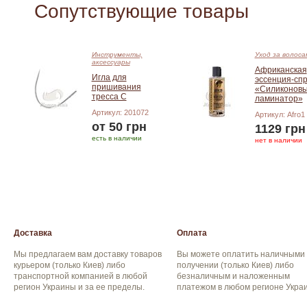
Сопутствующие товары
Инструменты,
Уход за волоса
аксессуары
Африканская
Игла для
эссенция-сп
пришивания
«Силиконов
тресса С
ламинатор»
Артикул: 201072
Артикул: Afro1
от 50 грн
1129 грн
есть в наличии
нет в наличии
Подробнее
Добавить в корзину
Доставка
Оплата
Мы предлагаем вам доставку товаров
Вы можете оплатить наличными
курьером (только Киев) либо
получении (только Киев) либо
транспортной компанией в любой
безналичным и наложенным
регион Украины и за ее пределы.
платежом в любом регионе Укра