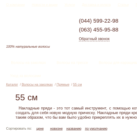
О компании
Новости и акции
Услуги
Доставка и оплата
Статьи
(044)
599-22-98
(063)
455-95-88
Обратный звонок
100% натуральные волосы
Волосы на заколках
Волосы на трессе
Волосы для наращив
Уход за волосами
Каталог
/
Волосы на заколках
/
Прямые
/
55 см
55 см
Накладные пряди - это тот самый инструмент, с помощью кот
создать для себя новую модную прическу. Накладные пряди кр
таким образом, что бы вам было удобно прикреплять их в нужном
Сортировать по:
цене
новизне
названию
по умолчанию