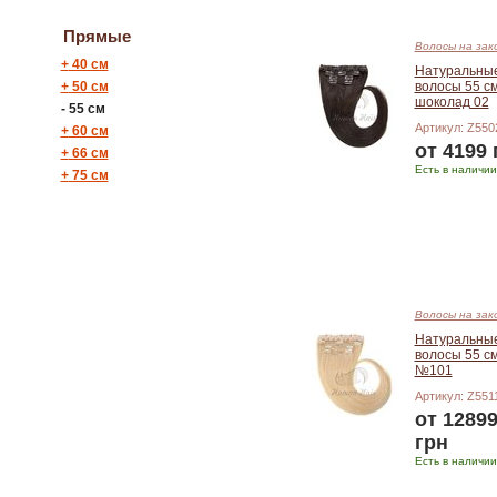
Прямые
Волосы на зак
+
40 см
Натуральны
+
50 см
волосы 55 см
шоколад 02
-
55 см
Артикул: Z550
+
60 см
от 4199 
+
66 см
Есть в наличии
+
75 см
Подробнее
Волосы на зак
Натуральны
волосы 55 см
№101
Артикул: Z551
от 1289
грн
Есть в наличии