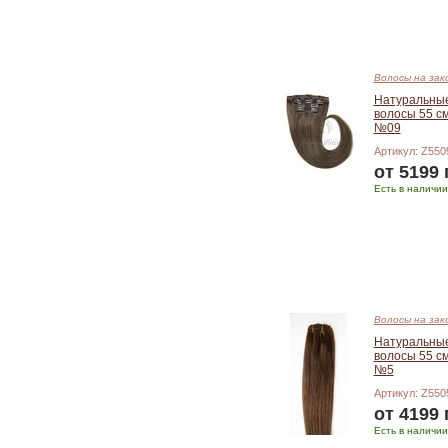
Подробнее
Волосы на зак
Натуральны
волосы 55 см
№09
Артикул: Z550
от 5199 
Есть в наличии
Подробнее
Волосы на зак
Натуральны
волосы 55 см
№5
Артикул: Z550
от 4199 
Есть в наличии