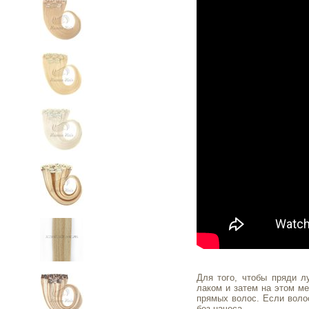
Для того, чтобы пряди л
лаком и затем на этом ме
прямых волос. Если волос
без начеса.