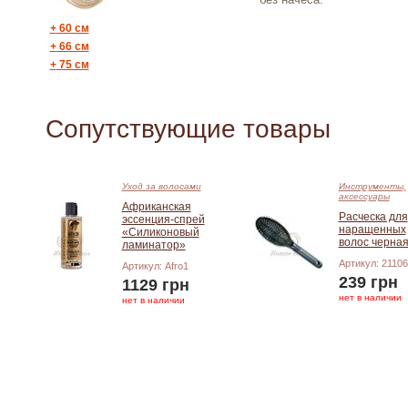
+
60 см
+
66 см
+
75 см
Сопутствующие товары
Уход за волосами
Инструменты,
аксессуары
Африканская
Расческа для
эссенция-спрей
наращенных
«Силиконовый
волос черна
ламинатор»
Артикул: 2110
Артикул: Afro1
239 грн
1129 грн
нет в наличии
нет в наличии
Добавить в корзину
Добавить в корзину