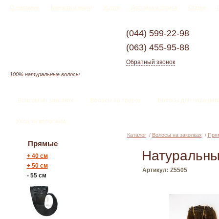
О компании
Новости и акции
Услуги
Доставка и оплата
Статьи
(044)
599-22-98
(063)
455-95-88
Обратный звонок
100% натуральные волосы
Волосы на заколках
Волосы на трессе
Волосы для наращив
Уход за волосами
Каталог
/
Волосы на заколках
/
Пря
Прямые
Натуральны
+
40 см
+
50 см
Артикул: Z5505
-
55 см