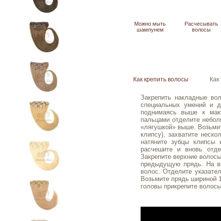
Можно мыть
Расчесывать
шампунем
волосы
Как крепить волосы
Как
Закрепить накладные вол
специальных умений и д
поднимаясь выше к мак
пальцами отделите небол
«лягушкой» выше. Возьмит
клипсу), захватите неско
натяните зубцы клипсы 
расчешите и вновь отд
Закрепите верхние волосы
предыдущую прядь.
На в
волос. Отделите указате
Возьмите прядь шириной 1
головы прикрепите волосы