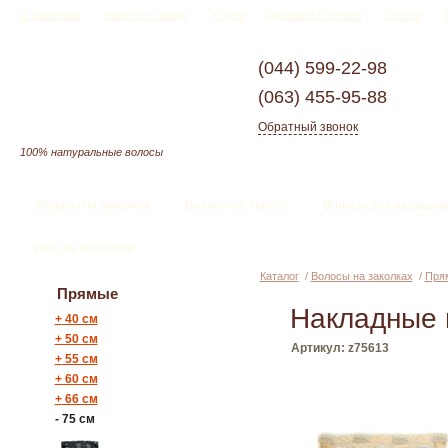
О компании
Новости и акции
Услуги
Доставка и оплата
Статьи
(044)
599-22-98
(063)
455-95-88
Обратный звонок
100% натуральные волосы
Волосы на заколках
Волосы на трессе
Волосы для наращив
Уход за волосами
Каталог
/
Волосы на заколках
/
Пря
Прямые
Накладные 
+
40 см
+
50 см
Артикул: z75613
+
55 см
+
60 см
+
66 см
-
75 см