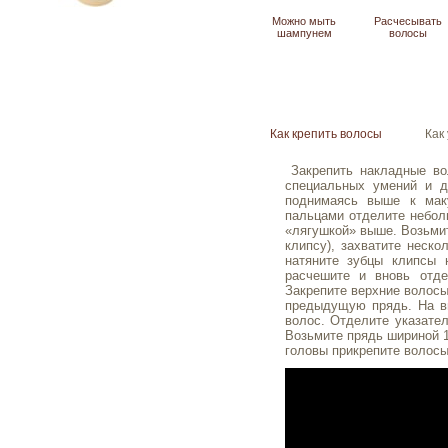
Можно мыть
Расчесывать
шампунем
волосы
Как крепить волосы
Как
Закрепить накладные во
специальных умений и д
поднимаясь выше к мак
пальцами отделите небол
«лягушкой» выше. Возьмит
клипсу), захватите неско
натяните зубцы клипсы 
расчешите и вновь отд
Закрепите верхние волосы
предыдущую прядь.
На в
волос. Отделите указате
Возьмите прядь шириной 1
головы прикрепите волосы