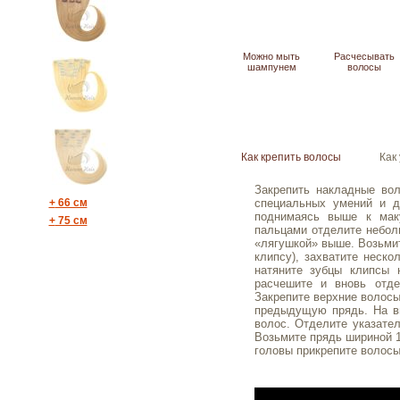
Можно мыть
Расчесывать
шампунем
волосы
Как крепить волосы
Как
Закрепить накладные вол
+
66 см
специальных умений и д
поднимаясь выше к мак
+
75 см
пальцами отделите небол
«лягушкой» выше. Возьмит
клипсу), захватите неско
натяните зубцы клипсы 
расчешите и вновь отд
Закрепите верхние волосы
предыдущую прядь.
На в
волос. Отделите указате
Возьмите прядь шириной 1
головы прикрепите волосы