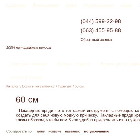
О компании
Новости и акции
Услуги
Доставка и оплата
Статьи
(044)
599-22-98
(063)
455-95-88
Обратный звонок
100% натуральные волосы
Волосы на заколках
Волосы на трессе
Волосы для наращив
Уход за волосами
Каталог
/
Волосы на заколках
/
Прямые
/
60 см
60 см
Накладные пряди - это тот самый инструмент, с помощью кот
создать для себя новую модную прическу. Накладные пряди кр
таким образом, что бы вам было удобно прикреплять их в нужном
Сортировать по:
цене
новизне
названию
по умолчанию