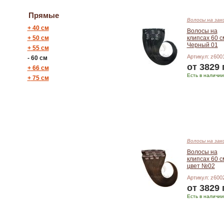
Прямые
Волосы на зак
+
40 см
Волосы на
+
50 см
клипсах 60 с
Черный 01
+
55 см
Артикул: z600
-
60 см
от 3829 
+
66 см
Есть в наличии
+
75 см
Подробнее
Волосы на зак
Волосы на
клипсах 60 с
цвет №02
Артикул: z600
от 3829 
Есть в наличии
Подробнее