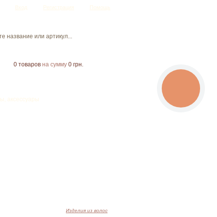
Вход
Регистрация
Помощь
0
товаров
на сумму
0 грн.
CALL
BUTTON
ы, аксессуары
Изделия из волос