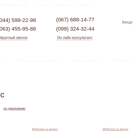
Доставка и оплата
Статьи
Партнерам
Контакты
(067)
688-14-77
(044)
599-22-98
(063)
455-95-88
(099)
324-32-44
братный звонок
Он-лайн консультант
ессе
Волосы для наращивания
Изделия из волос
Инструмент
ос
по умолчанию
Изделия из волос
Изделия из волос