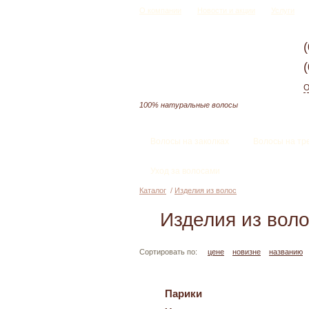
О компании
Новости и акции
Услуги
О
100% натуральные волосы
Волосы на заколках
Волосы на тр
Уход за волосами
Каталог
/
Изделия из волос
Изделия из вол
Сортировать по:
цене
новизне
названию
Парики