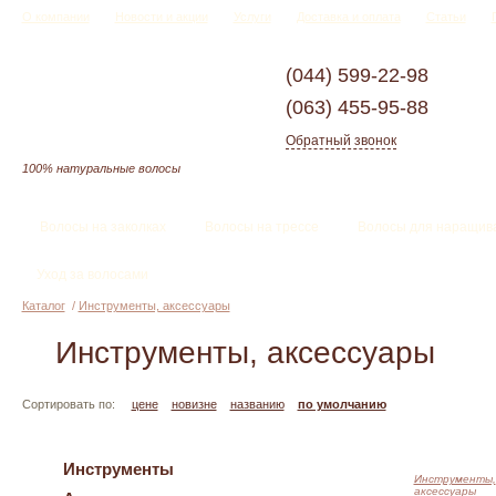
О компании
Новости и акции
Услуги
Доставка и оплата
Статьи
(044)
599-22-98
(063)
455-95-88
Обратный звонок
100% натуральные волосы
Волосы на заколках
Волосы на трессе
Волосы для наращив
Уход за волосами
Каталог
/
Инструменты, аксессуары
Инструменты, аксессуары
Сортировать по:
цене
новизне
названию
по умолчанию
Инструменты
Инструменты,
аксессуары