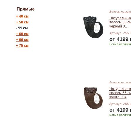
Прямые
Волосы на зак
+
40 см
Натуральны
+
50 см
волосы 55 см
черный 01
-
55 см
Артикул: Z550
+
60 см
от 4199 
+
66 см
Есть в наличии
+
75 см
Подробнее
Волосы на зак
Натуральны
волосы 55 см
каштан 04
Артикул: Z550
от 4199 
Есть в наличии
Подробнее