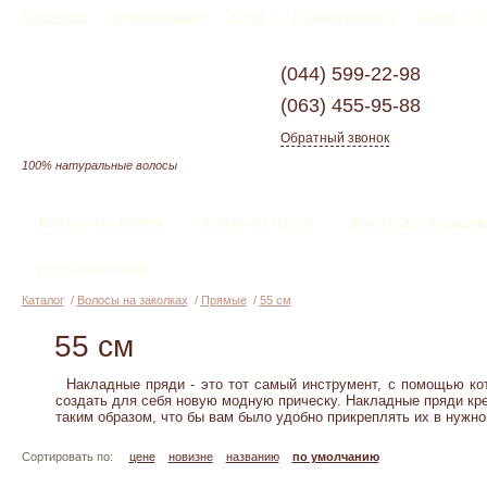
О компании
Новости и акции
Услуги
Доставка и оплата
Статьи
(044)
599-22-98
(063)
455-95-88
Обратный звонок
100% натуральные волосы
Волосы на заколках
Волосы на трессе
Волосы для наращив
Уход за волосами
Каталог
/
Волосы на заколках
/
Прямые
/
55 см
55 см
Накладные пряди - это тот самый инструмент, с помощью кот
создать для себя новую модную прическу. Накладные пряди кр
таким образом, что бы вам было удобно прикреплять их в нужном
Сортировать по:
цене
новизне
названию
по умолчанию