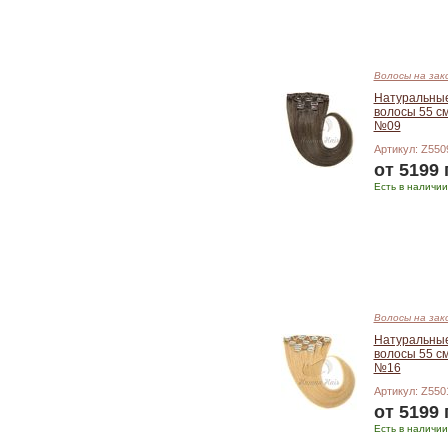
Волосы на зак
Натуральны
волосы 55 см
№09
Артикул: Z550
от 5199 
Есть в наличии
Подробнее
Волосы на зак
Натуральны
волосы 55 см
№16
Артикул: Z550
от 5199 
Есть в наличии