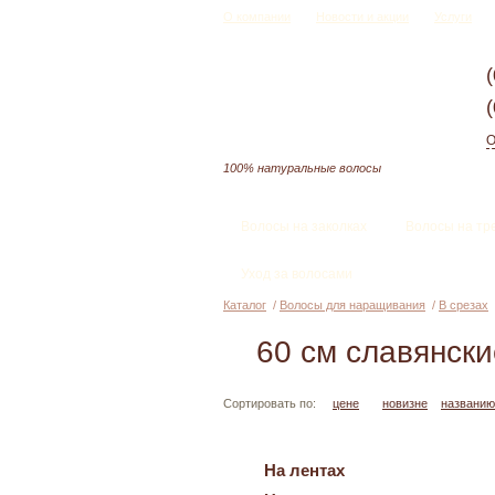
О компании
Новости и акции
Услуги
О
100% натуральные волосы
Волосы на заколках
Волосы на тр
Уход за волосами
Каталог
/
Волосы для наращивания
/
В срезах
60 см славянски
Сортировать по:
цене
новизне
названию
На лентах