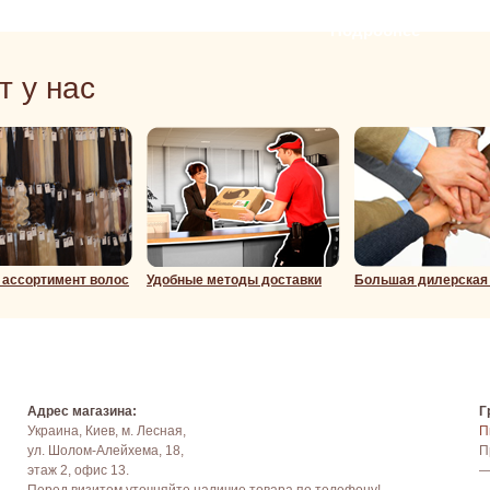
Подробнее
Подробнее
т у нас
ассортимент волос
Удобные методы доставки
Большая дилерская
Адрес магазина:
Г
Украина, Киев, м. Лесная,
П
ул. Шолом-Алейхема, 18,
П
этаж 2, офис 13.
—