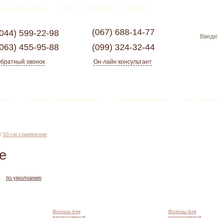
Доставка и оплата
Статьи
Партнерам
Контакты
(067)
688-14-77
(044)
599-22-98
(063)
455-95-88
(099)
324-32-44
братный звонок
Он-лайн консультант
ессе
Волосы для наращивания
Изделия из волос
Инструмент
/
60 см славянские
е
по умолчанию
Волосы для
Волосы для
наращивания
наращивания