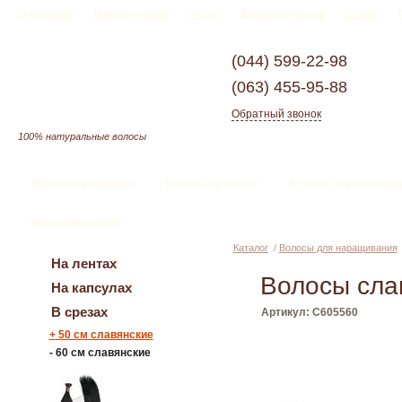
О компании
Новости и акции
Услуги
Доставка и оплата
Статьи
(044)
599-22-98
(063)
455-95-88
Обратный звонок
100% натуральные волосы
Волосы на заколках
Волосы на трессе
Волосы для наращив
Уход за волосами
Каталог
/
Волосы для наращивания
На лентах
Волосы сла
На капсулах
В срезах
Артикул: C605560
+
50 см славянские
-
60 см славянские