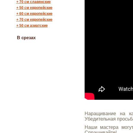
+
70 см славянские
+
50 см европейские
+
60 см европейские
+
70 см европейские
+
50 см азиатские
В срезах
Наращивание на ка
Убедительная просьба
Наши мастера могут
Спрашивайте!