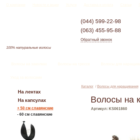
О компании
Новости и акции
Услуги
Доставка и оплата
Статьи
(044)
599-22-98
(063)
455-95-88
Обратный звонок
100% натуральные волосы
Волосы на заколках
Волосы на трессе
Волосы для наращив
Уход за волосами
Каталог
/
Волосы для наращивания
На лентах
Волосы на к
На капсулах
+
50 см славянские
Артикул: KS061860
-
60 см славянские