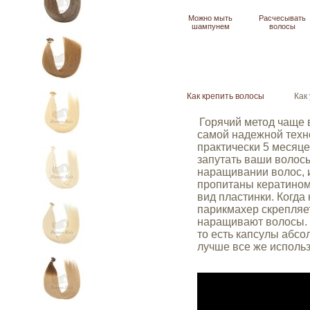
Можно мыть
Расчесывать
шампунем
волосы
Как крепить волосы
Как
Горячий метод чаще 
самой надежной техно
практически
5
месяце
запутать ваши волос
наращивании волос, 
пропитаны кератином
вид пластинки. Когда
парикмахер скрепляет
наращивают волосы. 
то есть капсулы абсо
лучше все же использ