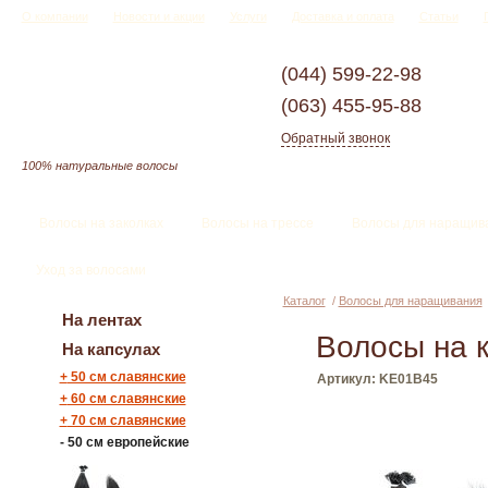
О компании
Новости и акции
Услуги
Доставка и оплата
Статьи
(044)
599-22-98
(063)
455-95-88
Обратный звонок
100% натуральные волосы
Волосы на заколках
Волосы на трессе
Волосы для наращив
Уход за волосами
Каталог
/
Волосы для наращивания
На лентах
Волосы на 
На капсулах
+
50 см славянские
Артикул: KE01B45
+
60 см славянские
+
70 см славянские
-
50 см европейские