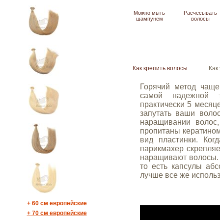
Можно мыть
Расчесывать
шампунем
волосы
Как крепить волосы
Как
Горячий метод чаще
самой надежной т
практически
5
месяц
запутать ваши воло
наращивании волос,
пропитаны кератином
вид пластинки. Ког
парикмахер скрепляе
наращивают волосы. 
то есть капсулы абс
лучше все же использ
+
60 см европейские
+
70 см европейские