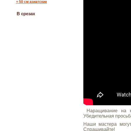
+
50 см азиатские
В срезах
Наращивание на к
Убедительная просьба
Наши мастера могут
Спрашивайте!