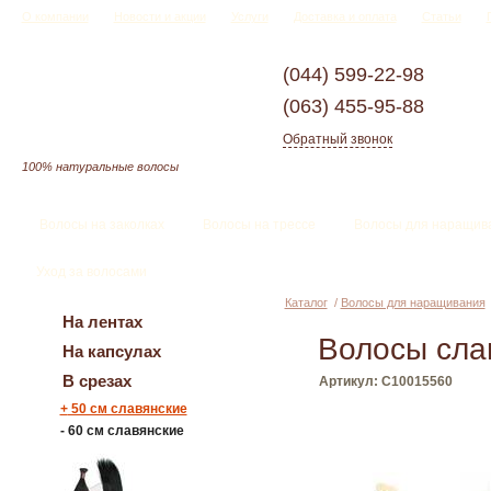
О компании
Новости и акции
Услуги
Доставка и оплата
Статьи
(044)
599-22-98
(063)
455-95-88
Обратный звонок
100% натуральные волосы
Волосы на заколках
Волосы на трессе
Волосы для наращив
Уход за волосами
Каталог
/
Волосы для наращивания
На лентах
Волосы сла
На капсулах
В срезах
Артикул: C10015560
+
50 см славянские
-
60 см славянские