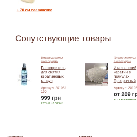
+
70 см славянские
Сопутствующие товары
Инструменты,
Инструменты,
аксессуары
аксессуары
Растворитель
Итальянский
для снятия
кератин в
кератиновых
гранулах:
капсул
Прозрачный
Артикул: 201054-
Артикул: 2012
150
от 209 г
999 грн
есть в наличии
есть в наличии
Подробнее
Добавить в корзину