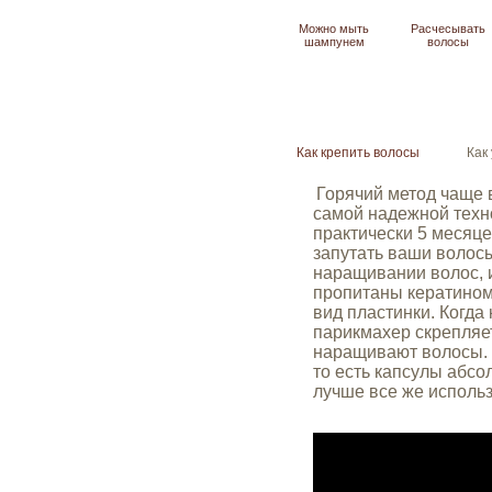
Можно мыть
Расчесывать
шампунем
волосы
Как крепить волосы
Как
Горячий метод чаще 
самой надежной техно
практически
5
месяце
запутать ваши волос
наращивании волос, 
пропитаны кератином
вид пластинки. Когда
парикмахер скрепляет
наращивают волосы. 
то есть капсулы абсо
лучше все же использ