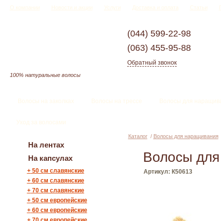
О компании
Новости и акции
Услуги
Доставка и оплата
Статьи
(044)
599-22-98
(063)
455-95-88
Обратный звонок
100% натуральные волосы
Волосы на заколках
Волосы на трессе
Волосы для наращив
Уход за волосами
Каталог
/
Волосы для наращивания
На лентах
Волосы для
На капсулах
+
50 см славянские
Артикул: К50613
+
60 см славянские
+
70 см славянские
+
50 см европейские
+
60 см европейские
+
70 см европейские