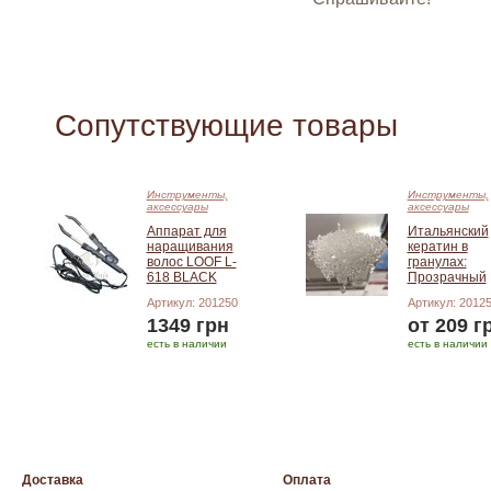
Сопутствующие товары
Инструменты,
Инструменты,
аксессуары
аксессуары
Аппарат для
Итальянский
наращивания
кератин в
волос LOOF L-
гранулах:
618 BLACK
Прозрачный
Артикул: 201250
Артикул: 2012
1349 грн
от 209 г
есть в наличии
есть в наличии
Добавить в корзину
Подробнее
Доставка
Оплата