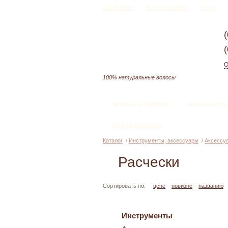
О компании
Новости и акции
Услуги
О
100% натуральные волосы
Волосы на заколках
Волосы на тр
Уход за волосами
Каталог
/
Инструменты, аксессуары
/
Аксессу
Расчески
Сортировать по:
цене
новизне
названию
Инструменты