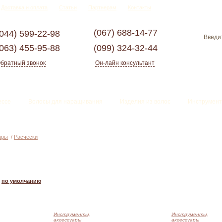
Доставка и оплата
Статьи
Партнерам
Контакты
(067)
688-14-77
(044)
599-22-98
(063)
455-95-88
(099)
324-32-44
братный звонок
Он-лайн консультант
ессе
Волосы для наращивания
Изделия из волос
Инструмент
ары
/
Расчески
по умолчанию
Инструменты,
Инструменты,
аксессуары
аксессуары